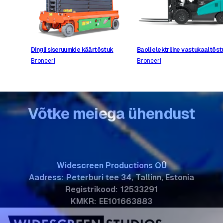
Dingli siseruumide käärtõstuk
Baoli elektriline vastukaaltõs
Broneeri
Broneeri
Võtke meiega ühendust
Widescreen Productions OÜ
Aadress:
Peterburi tee 34, Tallinn, Estonia
Registrikood:
12533291
KMKR:
EE101663883