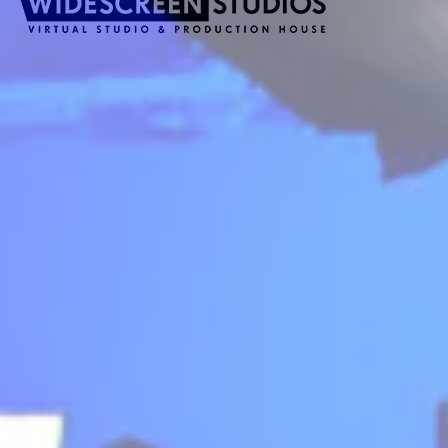
©
2026
Widescreen Studios