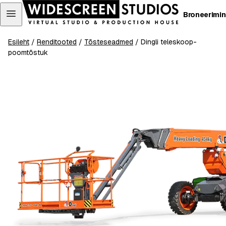
Mine
Broneerimi
otse
sisu
juurde
Esileht
/
Renditooted
/
Tõsteseadmed
/ Dingli teleskoop-
poomtõstuk